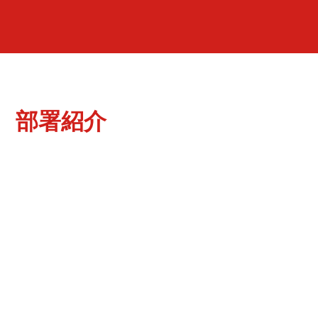
部署紹介
ものづくりで培った製造技術力を駆使し、試作製作
時より提案します。
お客様のシステム設計後、仕様をまとめ回路図の作
成を行い、製造前から携わることも可能です。
製造後、カスタマー仕様に変更し不具合があった場
合にも原因の解析を行います。
製品の擬似通電検査ができる環境（治具）設計も行
います。