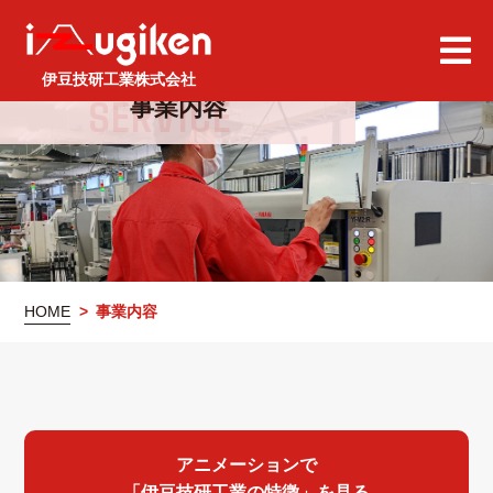
伊豆技研工業株式会社
Skip
事業内容
to
the
content
HOME
事業内容
アニメーションで
「伊豆技研工業の特徴」を見る